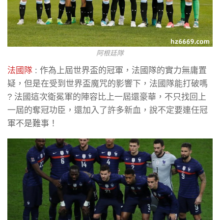
阿根廷隊
法國隊
: 作為上屆世界盃的冠軍，法國隊的實力無庸置
疑，但是在受到世界盃魔咒的影響下，法國隊能打破嗎
? 法國這次衛冕軍的陣容比上一屆還豪華，不只找回上
一屆的奪冠功臣，還加入了許多新血，說不定要連任冠
軍不是難事！