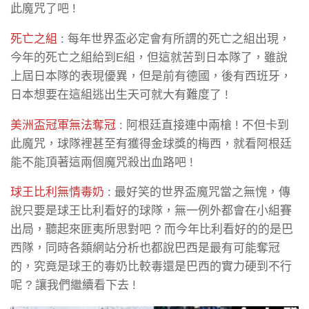
此魔咒了吧 !
死亡之組
: 每年世界盃必定會有所謂的死亡之組出現，
今年的死亡之組給到E組，但這就苦到日本隊了，雖說
上屆日本隊的表現優異，但是前有德國，後有西班牙，
日本想要在這組逃出生天可就大有難度了 !
美洲盃冠軍無法奪冠
: 阿根廷直接連中兩槍 ! 不但卡到
此魔咒，球隊裡甚至有獲得金球獎的梅西，就看阿根廷
能不能頂著這兩個魔咒殺出血路吧 !
球王比利無情毒奶
: 最好笑的世界盃魔咒當之無愧，傳
說只要是球王比利看好的球隊，無一例外都會在小組賽
出局，聽起來匪夷所思對吧 ? 而今年比利看好的的是巴
西隊，同時各類網站分析也都說巴西是最有可能奪冠
的，究竟是球王的毒奶比較毒還是巴西的實力硬到不行
呢 ? 讓我們繼續看下去 !