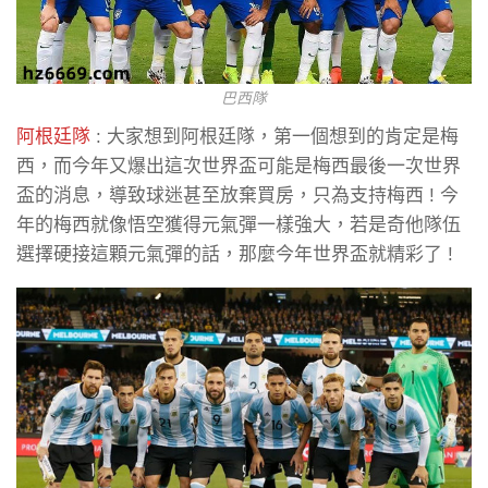
巴西隊
阿根廷隊
: 大家想到阿根廷隊，第一個想到的肯定是梅
西，而今年又爆出這次世界盃可能是梅西最後一次世界
盃的消息，導致球迷甚至放棄買房，只為支持梅西 ! 今
年的梅西就像悟空獲得元氣彈一樣強大，若是奇他隊伍
選擇硬接這顆元氣彈的話，那麼今年世界盃就精彩了 !