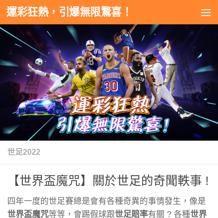
運彩狂熱，引爆無限驚喜！
Skip to content
世足2022
【世界盃魔咒】關於世足的奇聞軼事 !
四年一度的世足賽總是會有各種奇異的事情發生，像是
世界盃魔咒
等等，會踢假球跟
世足賠率
有關 ? 各種
世界