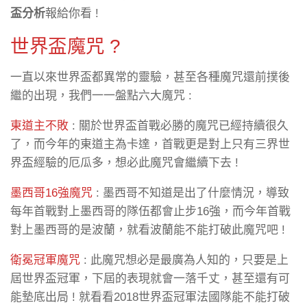
盃分析
報給你看 !
世界盃魔咒 ?
一直以來世界盃都異常的靈驗，甚至各種魔咒還前撲後
繼的出現，我們一一盤點六大魔咒 :
東道主不敗
: 關於世界盃首戰必勝的魔咒已經持續很久
了，而今年的東道主為卡達，首戰更是對上只有三界世
界盃經驗的厄瓜多，想必此魔咒會繼續下去 !
墨西哥16強魔咒
: 墨西哥不知道是出了什麼情況，導致
每年首戰對上墨西哥的隊伍都會止步16強，而今年首戰
對上墨西哥的是波蘭，就看波蘭能不能打破此魔咒吧 !
衛冕冠軍魔咒
: 此魔咒想必是最廣為人知的，只要是上
屆世界盃冠軍，下屆的表現就會一落千丈，甚至還有可
能墊底出局 ! 就看看2018世界盃冠軍法國隊能不能打破