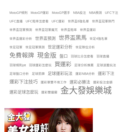
MotoGP規則
MotoGP運彩
MotoGP選手
NBA投注
NBA預測
UFC下注
UFC直播
UFC賠率怎麼看
UFC運彩
世界盃8強名單
世界盃冠軍熱門
世界盃冠軍預測
世界盃冠軍魔咒
世界盃賠率
世界盃運彩
世界盃黑馬
世界盃預測
世界盃運彩分析
世足4強名單
世足運彩分析
世足冠軍
世足冠軍預測
世足隊伍分析
現金版
免費報牌
盤口
羽球比分怎麼看
羽球直播
買運彩
羽球規則ptt
羽球運彩怎麼玩
足球分析推薦
足球波膽玩法
足球運彩玩法
運彩下注
足球盤口分析
足球罰牌
運彩NBA分析
運彩下注技巧
運彩必勝法
運彩單雙不用工作
運彩投注金額
金大發娛樂城
運彩足球怎麼玩
運彩雙邊壓