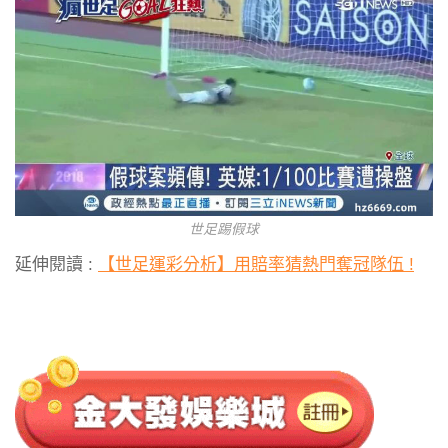
世足踢假球
延伸閱讀 :
【世足運彩分析】用賠率猜熱門奪冠隊伍 !