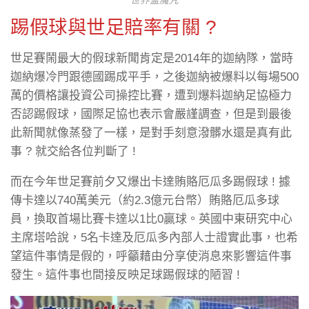
世界盃魔咒
踢假球與世足賠率有關 ?
世足賽鬧最大的假球新聞肯定是2014年的迦納隊，當時
迦納爆冷門跟德國踢成平手，之後迦納被爆料以每場500
萬的價格讓投資公司操控比賽，遭到爆料迦納足協極力
否認踢假球，國際足協也表示會嚴謹調查，但是到最後
此新聞就像蒸發了一樣，是對手刻意潑髒水還是真有此
事 ? 就交給各位判斷了 !
而在今年世足賽前夕又爆出卡達賄賂厄瓜多踢假球 ! 據
傳卡達以740萬美元（約2.3億元台幣）賄賂厄瓜多球
員，換取首場比賽卡達以1比0贏球。英國中東研究中心
主席塔哈說，5名卡達及厄瓜多內部人士證實此事，也希
望這件事情是假的，呼籲藉由分享使消息來影響這件事
發生。這件事也間接反映足球踢假球的陋習 !