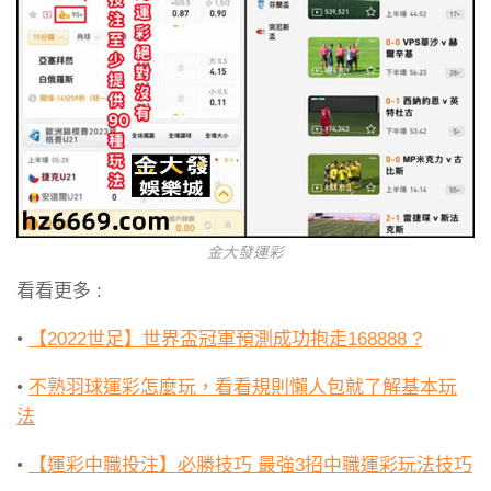
金大發運彩
看看更多 :
•
【2022世足】世界盃冠軍預測成功抱走168888 ?
•
不熟羽球運彩怎麼玩，看看規則懶人包就了解基本玩
法
•
【運彩中職投注】必勝技巧 最強3招中職運彩玩法技巧