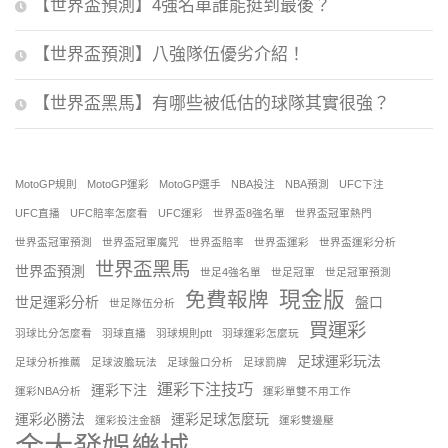
【世界盃預測】4強名單誰能挺到最後？
【世界盃預測】八強隊伍優劣介紹！
【世界盃黑馬】有哪些被低估的球隊其實很強？
MotoGP規則
MotoGP運彩
MotoGP選手
NBA投注
NBA預測
UFC下注
UFC直播
UFC賠率怎麼看
UFC運彩
世界盃8強名單
世界盃冠軍熱門
世界盃冠軍預測
世界盃冠軍魔咒
世界盃賠率
世界盃運彩
世界盃運彩分析
世界盃黑馬
世界盃預測
世足4強名單
世足冠軍
世足冠軍預測
現金版
免費報牌
世足運彩分析
盤口
世足隊伍分析
買運彩
羽球比分怎麼看
羽球直播
羽球規則ptt
羽球運彩怎麼玩
足球運彩玩法
足球分析推薦
足球波膽玩法
足球盤口分析
足球罰牌
運彩下注技巧
運彩下注
運彩NBA分析
運彩單雙不用工作
運彩必勝法
運彩足球怎麼玩
運彩投注金額
運彩雙邊壓
金大發娛樂城