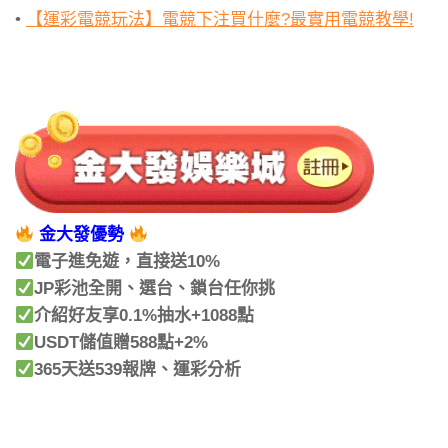
•
【運彩電競玩法】電競下注買什麼?最實用電競教學!
金大發優勢
電子進免遊，直接送10%
JP彩池全開、選台、鎖台任你挑
介紹好友享0.1%抽水+1088點
USDT儲值贈588點+2%
365天送539報牌、運彩分析