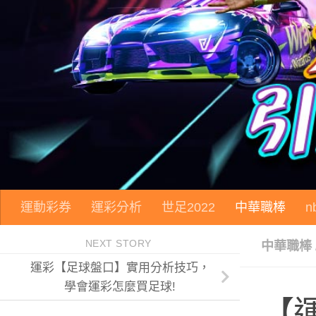
運動彩券
運彩分析
世足2022
中華職棒
n
NEXT STORY
中華職棒
運彩【足球盤口】實用分析技巧，
學會運彩怎麼買足球!
【