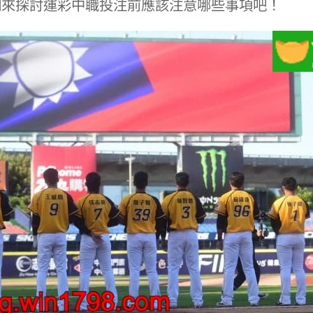
們來探討運彩中職投注前應該注意哪些事項吧！