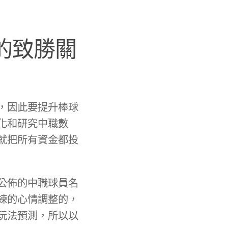
的致勝關
，因此要提升棒球
化和研究中職數
就把所有資金都投
公佈的中職球員名
練的心情調整的，
玩法預測，所以以