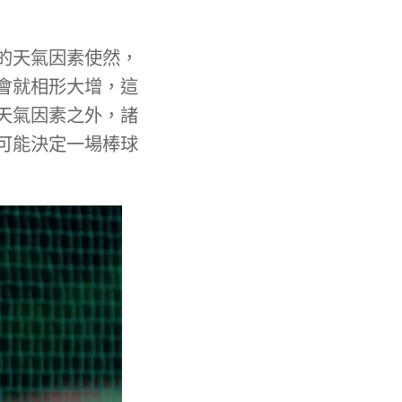
的天氣因素使然，
會就相形大增，這
天氣因素之外，諸
都可能決定一場棒球