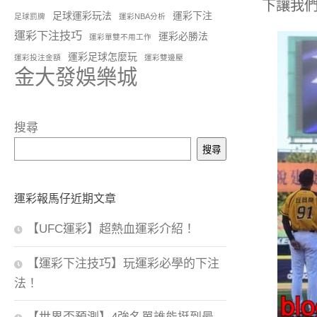
下讓我
足球運彩玩法
運彩下注
足球罰牌
運彩NBA分析
運彩下注技巧
運彩必勝法
運彩單雙不用工作
運彩足球怎麼玩
運彩投注金額
運彩雙邊壓
金大發娛樂城
搜尋
搜尋
運彩報馬仔近期文章
【UFC運彩】超熱血運彩介紹！
【運彩下注技巧】玩運彩必學的下注
法！