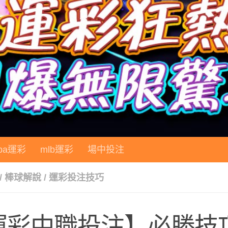
ba運彩
mlb運彩
場中投注
/
棒球解說
/
運彩投注技巧
運彩中職投注】必勝技巧