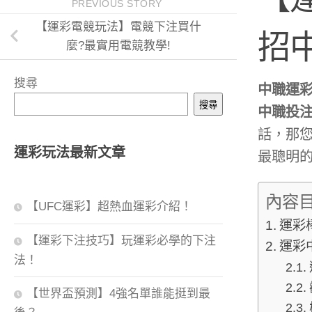
PREVIOUS STORY
【運彩電競玩法】電競下注買什
招
麼?最實用電競教學!
搜尋
中職運
搜尋
中職投
話，那
運彩玩法最新文章
最聰明
內容
【UFC運彩】超熱血運彩介紹！
運彩
【運彩下注技巧】玩運彩必學的下注
運彩
法！
【世界盃預測】4強名單誰能挺到最