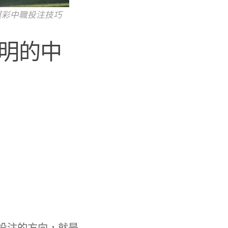
運彩中職投注技巧
聰明的中