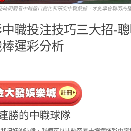
花時間觀看中職盤口變化和研究中職數據，才能學會聰明的
彩中職投注技巧三大招-
職棒運彩分析
連勝的中職球隊