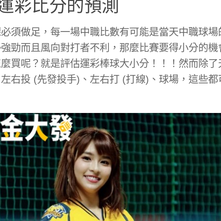
運彩比分的預測
課必須做足，每一場中職比數有可能是當天中職球場
勢強勁而且風向對打者不利，那麼比賽要得小分的機
怎麼買呢？就是評估運彩棒球大小分！！！然而除了
左右投 (先發投手)、左右打 (打線)、球場，這些
。