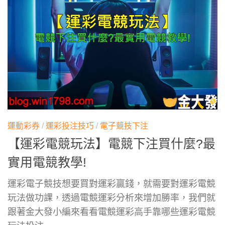
運動彩券
/
運彩投注技巧
/
電子競技下注
【運彩電競玩法】電競下注買什麼?最
實用電競教學!
運彩電子競技想要買對運彩贏錢，就需要對運彩電競
玩法做功課，透過電競運彩分析來增加勝率，我們就
跟著金大發小編來看看電競運彩高手靠哪些運彩電競