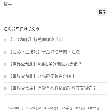
搜尋
搜尋
運彩報馬仔近期文章
【UFC運彩】超熱血運彩介紹！
【運彩下注技巧】玩運彩必學的下注法！
【世界盃預測】4強名單誰能挺到最後？
【世界盃預測】八強隊伍優劣介紹！
【世界盃黑馬】有哪些被低估的球隊其實很強？
MotoGP規則
MotoGP運彩
MotoGP選手
NBA投注
NBA預測
UFC下注