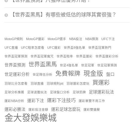
【世界盃預測】八強隊伍優劣介紹！
【世界盃黑馬】有哪些被低估的球隊其實很強？
MotoGP規則
MotoGP運彩
MotoGP選手
NBA投注
NBA預測
UFC下注
UFC直播
UFC賠率怎麼看
UFC運彩
世界盃8強名單
世界盃冠軍熱門
世界盃冠軍預測
世界盃冠軍魔咒
世界盃賠率
世界盃運彩
世界盃運彩分析
世界盃黑馬
世界盃預測
世足4強名單
世足冠軍
世足冠軍預測
現金版
免費報牌
世足運彩分析
盤口
世足隊伍分析
買運彩
羽球比分怎麼看
羽球直播
羽球規則ptt
羽球運彩怎麼玩
足球運彩玩法
足球分析推薦
足球波膽玩法
足球盤口分析
足球罰牌
運彩下注技巧
運彩下注
運彩NBA分析
運彩單雙不用工作
運彩必勝法
運彩足球怎麼玩
運彩投注金額
運彩雙邊壓
金大發娛樂城