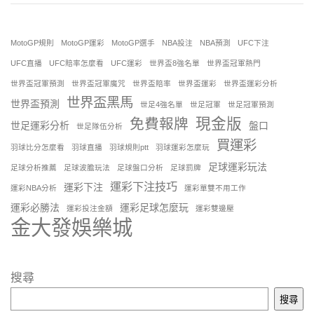
MotoGP規則
MotoGP運彩
MotoGP選手
NBA投注
NBA預測
UFC下注
UFC直播
UFC賠率怎麼看
UFC運彩
世界盃8強名單
世界盃冠軍熱門
世界盃冠軍預測
世界盃冠軍魔咒
世界盃賠率
世界盃運彩
世界盃運彩分析
世界盃黑馬
世界盃預測
世足4強名單
世足冠軍
世足冠軍預測
現金版
免費報牌
世足運彩分析
盤口
世足隊伍分析
買運彩
羽球比分怎麼看
羽球直播
羽球規則ptt
羽球運彩怎麼玩
足球運彩玩法
足球分析推薦
足球波膽玩法
足球盤口分析
足球罰牌
運彩下注技巧
運彩下注
運彩NBA分析
運彩單雙不用工作
運彩必勝法
運彩足球怎麼玩
運彩投注金額
運彩雙邊壓
金大發娛樂城
搜尋
搜尋