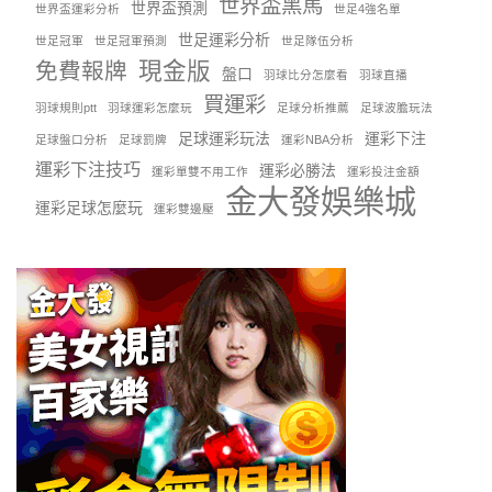
世界盃黑馬
世界盃預測
世界盃運彩分析
世足4強名單
世足運彩分析
世足冠軍
世足冠軍預測
世足隊伍分析
現金版
免費報牌
盤口
羽球比分怎麼看
羽球直播
買運彩
羽球規則ptt
羽球運彩怎麼玩
足球分析推薦
足球波膽玩法
足球運彩玩法
運彩下注
足球盤口分析
足球罰牌
運彩NBA分析
運彩下注技巧
運彩必勝法
運彩單雙不用工作
運彩投注金額
金大發娛樂城
運彩足球怎麼玩
運彩雙邊壓