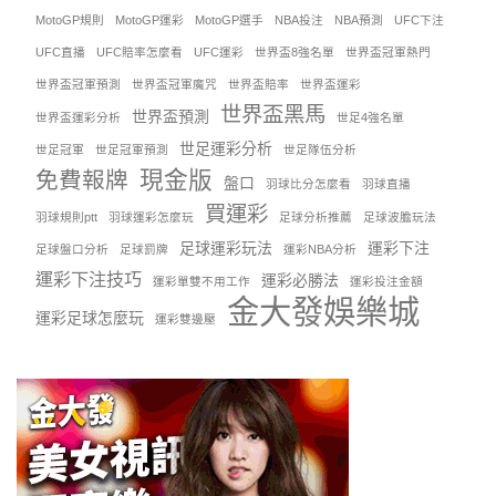
MotoGP規則
MotoGP運彩
MotoGP選手
NBA投注
NBA預測
UFC下注
UFC直播
UFC賠率怎麼看
UFC運彩
世界盃8強名單
世界盃冠軍熱門
世界盃冠軍預測
世界盃冠軍魔咒
世界盃賠率
世界盃運彩
世界盃黑馬
世界盃預測
世界盃運彩分析
世足4強名單
世足運彩分析
世足冠軍
世足冠軍預測
世足隊伍分析
現金版
免費報牌
盤口
羽球比分怎麼看
羽球直播
買運彩
羽球規則ptt
羽球運彩怎麼玩
足球分析推薦
足球波膽玩法
足球運彩玩法
運彩下注
足球盤口分析
足球罰牌
運彩NBA分析
運彩下注技巧
運彩必勝法
運彩單雙不用工作
運彩投注金額
金大發娛樂城
運彩足球怎麼玩
運彩雙邊壓