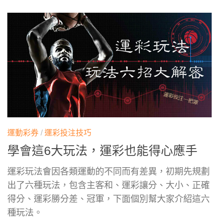
運動彩券
/
運彩投注技巧
學會這6大玩法，運彩也能得心應手
運彩玩法會因各類運動的不同而有差異，初期先規劃
出了六種玩法，包含主客和、運彩讓分、大小、正確
得分、運彩勝分差、冠軍，下面個別幫大家介紹這六
種玩法。