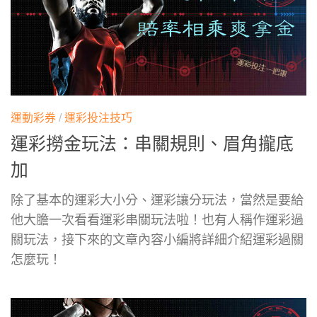
運動彩券
/
運彩投注技巧
運彩撈金玩法：串關規則、眉角攏底
加
除了基本的運彩大小分、運彩讓分玩法，當然是要給
他大膽一次看看運彩串關玩法啦！也有人稱作運彩過
關玩法，接下來的文章內容小編將詳細介紹運彩過關
怎麼玩！