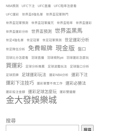
NBA預測
UFC下注
UFC直播
UFC賠率怎麼看
UFC運彩
世界盃8強名單
世界盃冠軍熱門
世界盃冠軍預測
世界盃冠軍魔咒
世界盃賠率
世界盃運彩
世界盃黑馬
世界盃預測
世界盃運彩分析
世足運彩分析
世足4強名單
世足冠軍
世足冠軍預測
現金版
免費報牌
盤口
世足隊伍分析
羽球比分怎麼看
羽球直播
羽球規則ptt
羽球運彩怎麼玩
買運彩
足球分析推薦
足球波膽玩法
足球盤口分析
足球運彩玩法
運彩下注
足球罰牌
運彩NBA分析
運彩下注技巧
運彩必勝法
運彩單雙不用工作
運彩足球怎麼玩
運彩投注金額
運彩雙邊壓
金大發娛樂城
搜尋
搜尋