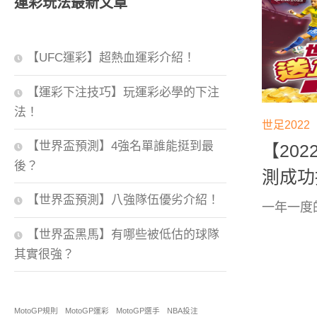
運彩玩法最新文章
【UFC運彩】超熱血運彩介紹！
【運彩下注技巧】玩運彩必學的下注
法！
世足2022
【世界盃預測】4強名單誰能挺到最
【20
後？
測成功抱
【世界盃預測】八強隊伍優劣介紹！
一年一度的
【世界盃黑馬】有哪些被低估的球隊
其實很強？
MotoGP規則
MotoGP運彩
MotoGP選手
NBA投注