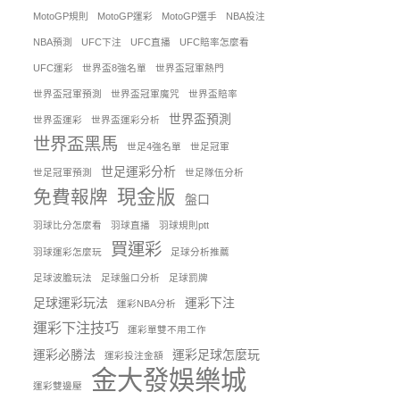
MotoGP規則
MotoGP運彩
MotoGP選手
NBA投注
NBA預測
UFC下注
UFC直播
UFC賠率怎麼看
UFC運彩
世界盃8強名單
世界盃冠軍熱門
世界盃冠軍預測
世界盃冠軍魔咒
世界盃賠率
世界盃預測
世界盃運彩
世界盃運彩分析
世界盃黑馬
世足4強名單
世足冠軍
世足運彩分析
世足冠軍預測
世足隊伍分析
現金版
免費報牌
盤口
羽球比分怎麼看
羽球直播
羽球規則ptt
買運彩
羽球運彩怎麼玩
足球分析推薦
足球波膽玩法
足球盤口分析
足球罰牌
足球運彩玩法
運彩下注
運彩NBA分析
運彩下注技巧
運彩單雙不用工作
運彩必勝法
運彩足球怎麼玩
運彩投注金額
金大發娛樂城
運彩雙邊壓