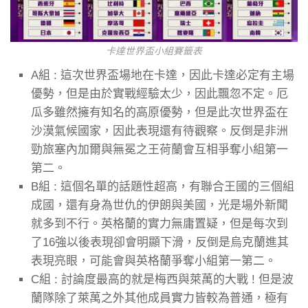
卡達世界盃小組賽籤表
A組 : 這次世界盃場地在卡達，因此卡達必定有主場
優勢，但是由於實戰經驗太少，因此飄忽不定。厄
瓜多雖然擁有知名的高原優勢，但是此次世界盃在
沙漠氣候國家，因此表現還有待觀察。反倒是非洲
勁旅塞內加爾與無冕之王荷蘭會互相爭奪小組第一
第二。
B組 : 這個名單的話題性超高，有聯合王國的三個組
成國，還有身為世仇的伊朗與美國，光是場外新聞
就多到不行。英格蘭的實力無庸置疑，但是每次到
了16強以後表現卻會明顯下滑，反倒是烏克蘭進其
表現亮眼，可能會與英格蘭爭奪小組第一第二。
C組 : 討論度最高的就是梅西與萊萬的大戰 ! 但是波
蘭隊除了萊萬之外其他成員實力皆較為普通，極有