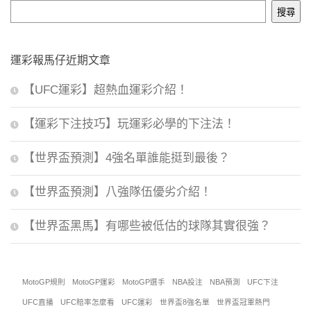
搜尋
運彩報馬仔近期文章
【UFC運彩】超熱血運彩介紹！
【運彩下注技巧】玩運彩必學的下注法！
【世界盃預測】4強名單誰能挺到最後？
【世界盃預測】八強隊伍優劣介紹！
【世界盃黑馬】有哪些被低估的球隊其實很強？
MotoGP規則
MotoGP運彩
MotoGP選手
NBA投注
NBA預測
UFC下注
UFC直播
UFC賠率怎麼看
UFC運彩
世界盃8強名單
世界盃冠軍熱門