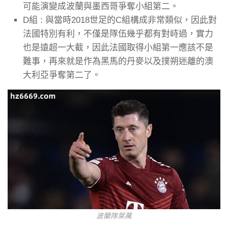
可能演變成波蘭與墨西哥爭奪小組第二。
D組 : 與當時2018世足的C組構成非常類似，因此對
法國特別有利，不僅是隊伍幾乎都有對峙過，實力
也是遠超一大截，因此法國取得小組第一應該不是
難事，再來就是作為黑馬的丹麥以及撲朔迷離的澳
大利亞爭奪第二了。
波蘭隊萊萬