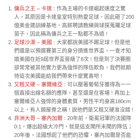
傭兵之王 – 卡達
: 作為主場的卡達崛起速度之驚
人，其原因是卡達皇室特別熱愛足球，因此砸了200
億美金建訓練基地、高薪聘請教練與球探蒐羅足球
苗子，因此稱為傭兵之王一點都不為過 !
足球沙漠 – 美國
: 大家都說美國不踢足球 ! 但是他
們還是以預選賽第三的身分擠進世界盃，一查才知
道美國在近9屆世界盃晉級了8次 ! 但是到了決賽圈
卻常常被其他實力更為強悍的隊伍欺負，我們就期
待這次美國能給我們帶來什麼驚喜吧 !
又粗又硬 – 塞爾維亞
: 可以壓著葡萄牙獲得為一一
個直接出線名額的應隊，甚至還是在客場 ! 再加上
塞爾維亞人強悍的身體素質，男性平均身高180cm
以上，有人類屋脊之稱 ! 說他們是又粗又硬准沒錯 !
非洲大哥 – 塞內加爾
: 20年前，衛冕冠軍的法國隊
0:1，爆出超級大冷門，就是這支聞所未聞的隊伍；
20年後，法國想起了他們的恐懼，塞內加爾是否能