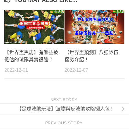
YOU MAY ALSO LIKE...
【世界盃黑馬】有哪些被
【世界盃預測】八強隊伍
低估的球隊其實很強？
優劣介紹！
2022-12-01
2022-12-07
NEXT STORY
【足球波膽玩法】波膽與反波膽攻略懶人包 !
PREVIOUS STORY