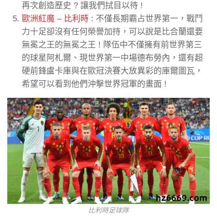
再次創造歷史 ? 讓我們拭目以待 !
歐洲紅魔 – 比利時
: 不僅長期霸占世界第一，戰鬥
力十足卻沒有任何榮譽加持，可以說是比合蘭還要
無冕之王的無冕之王 ! 隊伍中不僅擁有前世界第三
的球星阿札爾、現世界第一中場德布勞內，還有超
硬前鋒盧卡庫與在歐冠決賽大放異彩的庫爾圖瓦，
希望可以看到他們沖擊世界冠軍的畫面 !
比利時足球隊