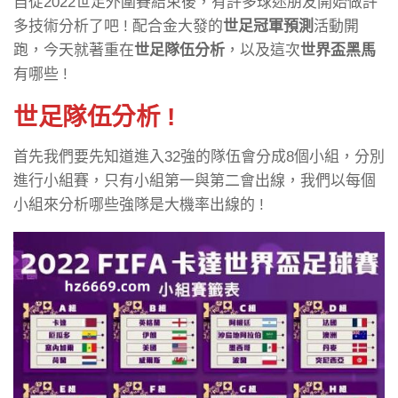
自從2022世足外圍賽結束後，有許多球迷朋友開始做許
多技術分析了吧 ! 配合金大發的
世足冠軍預測
活動開
跑，今天就著重在
世足隊伍分析
，以及這次
世界盃黑馬
有哪些 !
世足隊伍分析 !
首先我們要先知道進入32強的隊伍會分成8個小組，分別
進行小組賽，只有小組第一與第二會出線，我們以每個
小組來分析哪些強隊是大機率出線的 !