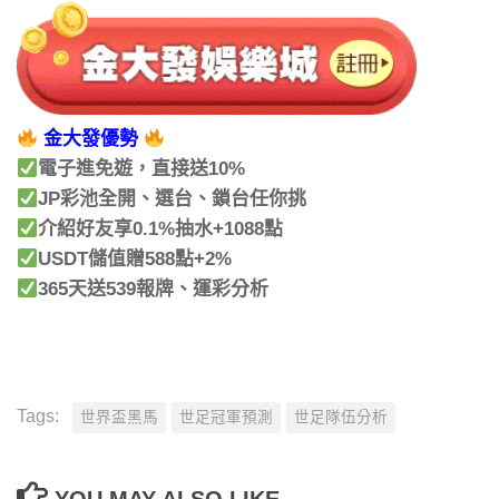
金大發優勢
電子進免遊，直接送10%
JP彩池全開、選台、鎖台任你挑
介紹好友享0.1%抽水+1088點
USDT儲值贈588點+2%
365天送539報牌、運彩分析
Tags:
世界盃黑馬
世足冠軍預測
世足隊伍分析