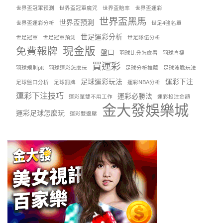
世界盃冠軍預測
世界盃冠軍魔咒
世界盃賠率
世界盃運彩
世界盃黑馬
世界盃預測
世界盃運彩分析
世足4強名單
世足運彩分析
世足冠軍
世足冠軍預測
世足隊伍分析
現金版
免費報牌
盤口
羽球比分怎麼看
羽球直播
買運彩
羽球規則ptt
羽球運彩怎麼玩
足球分析推薦
足球波膽玩法
足球運彩玩法
運彩下注
足球盤口分析
足球罰牌
運彩NBA分析
運彩下注技巧
運彩必勝法
運彩單雙不用工作
運彩投注金額
金大發娛樂城
運彩足球怎麼玩
運彩雙邊壓