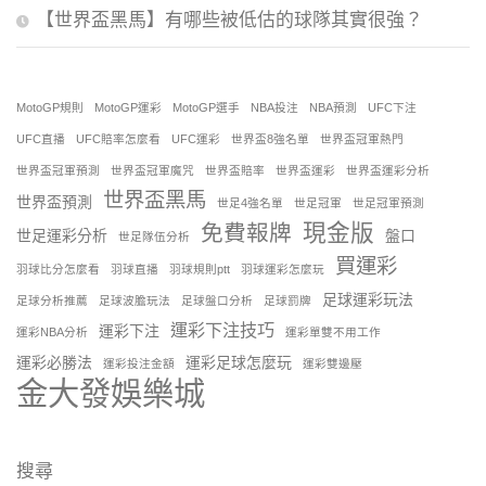
【世界盃黑馬】有哪些被低估的球隊其實很強？
MotoGP規則
MotoGP運彩
MotoGP選手
NBA投注
NBA預測
UFC下注
UFC直播
UFC賠率怎麼看
UFC運彩
世界盃8強名單
世界盃冠軍熱門
世界盃冠軍預測
世界盃冠軍魔咒
世界盃賠率
世界盃運彩
世界盃運彩分析
世界盃黑馬
世界盃預測
世足4強名單
世足冠軍
世足冠軍預測
現金版
免費報牌
世足運彩分析
盤口
世足隊伍分析
買運彩
羽球比分怎麼看
羽球直播
羽球規則ptt
羽球運彩怎麼玩
足球運彩玩法
足球分析推薦
足球波膽玩法
足球盤口分析
足球罰牌
運彩下注技巧
運彩下注
運彩NBA分析
運彩單雙不用工作
運彩必勝法
運彩足球怎麼玩
運彩投注金額
運彩雙邊壓
金大發娛樂城
搜尋