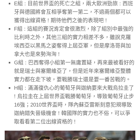
E組 : 目前世界盃的死亡之組，兩大歐洲勁旅 : 西班
牙與德國將會互相爭奪第一第二，不過兩個都可以
獲得出線資格 ! 期待他們之後的表現吧 !
F組 : 這組的賽況肯定會很激烈，除了組別中最強的
比利時之外，其他三組的實力相差不多，雖說克羅
埃西亞以黑馬之姿奪得上屆亞軍，但是摩洛哥與加
拿大也是來勢洶洶 !
G組 : 巴西奪得小組第一無庸置疑，再來最被看好的
就是瑞士與塞爾維亞了，但是近年來塞爾維亞整體
實力都在走下坡，要戰勝瑞士還是要一番苦戰的。
H組 : 滿滿復仇心的葡萄牙與迦納要來大戰烏拉圭了
! 烏拉圭在上屆世界盃戰勝葡萄牙，導致葡萄牙止步
16強；2010世界盃時，隊內蘇亞雷斯刻意犯規導致
迦納錯失晉級機會 ! 韓國隊的實力也不俗，可以爭
取看看第二位出線資格的 !